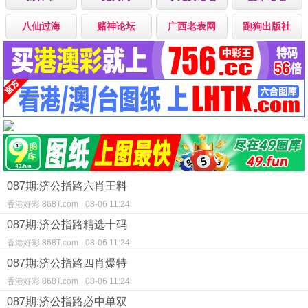
八仙过海
赌神论坛
广西老表网
跑狗出版社
087期:济公指路六肖王料
香港好彩 868T.com
08-06 11:24
087期:济公指路精选十码
香港好彩 868T.com
08-06 11:24
087期:济公指路四肖爆特
香港好彩 868T.com
08-06 11:24
087期:济公指路必中单双