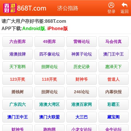
济公指路
登录
返回
请广大用户存好书签:868T.com
APP下载:
Android版.
iPhone版
六合图库
49图库
雷锋论坛
马会传真
港澳挂牌
四不像论坛
神算子论坛
澳门王中王
天下彩料
挂牌论坛
历史记录
惠泽天下
123开奖
118开奖
财神爷
曾道人
摇钱树
挂牌论坛
246论坛
内幕快报
广东四六
港澳大湾区
港澳百家网
彩霸王
澳门王中王
澳门大联盟
大三巴
藏宝阁
财神爷
跑狗网
小龙女论坛
金牛论坛