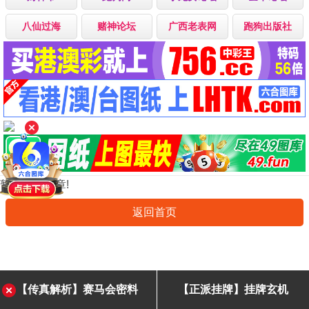
八仙过海
赌神论坛
广西老表网
跑狗出版社
暂无任何文章!
返回首页
【传真解析】赛马会密料
【正派挂牌】挂牌玄机