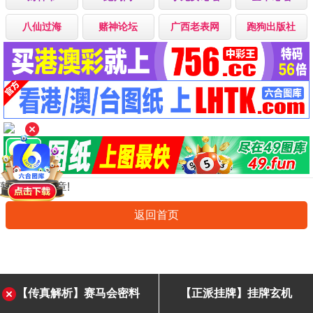
八仙过海
赌神论坛
广西老表网
跑狗出版社
暂无任何文章!
返回首页
【传真解析】赛马会密料
【正派挂牌】挂牌玄机