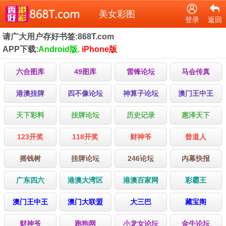
美女彩图
登录
返回
请广大用户存好书签:868T.com
APP下载:
Android版.
iPhone版
六合图库
49图库
雷锋论坛
马会传真
港澳挂牌
四不像论坛
神算子论坛
澳门王中王
天下彩料
挂牌论坛
历史记录
惠泽天下
123开奖
118开奖
财神爷
曾道人
摇钱树
挂牌论坛
246论坛
内幕快报
广东四六
港澳大湾区
港澳百家网
彩霸王
澳门王中王
澳门大联盟
大三巴
藏宝阁
财神爷
跑狗网
小龙女论坛
金牛论坛