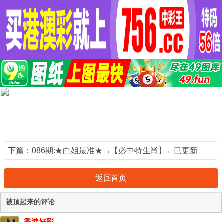
下篇：
086期:★白姐最准★→【必中特生肖】←已更新
返回首页