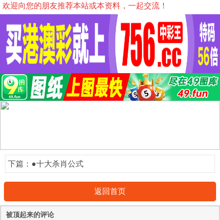
欢迎向您的朋友推荐本站或本资料，一起交流！
下篇：
●十大杀肖公式
返回首页