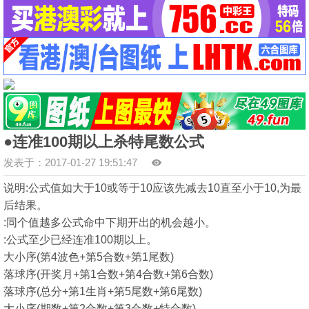
●连准100期以上杀特尾数公式
发表于：2017-01-27 19:51:47
说明:公式值如大于10或等于10应该先减去10直至小于10,为最
后结果。
:同个值越多公式命中下期开出的机会越小。
:公式至少已经连准100期以上。
大小序(第4波色+第5合数+第1尾数)
落球序(开奖月+第1合数+第4合数+第6合数)
落球序(总分+第1生肖+第5尾数+第6尾数)
大小序(期数+第2合数+第3合数+特合数)