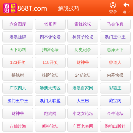
解說技巧
登录
返回
六合图库
49图库
雷锋论坛
马会传真
港澳挂牌
四不像论坛
神算子论坛
澳门王中王
天下彩料
挂牌论坛
历史记录
惠泽天下
123开奖
118开奖
财神爷
曾道人
摇钱树
挂牌论坛
246论坛
内幕快报
广东四六
港澳大湾区
港澳百家网
彩霸王
澳门王中王
澳门大联盟
大三巴
藏宝阁
财神爷
跑狗网
小龙女论坛
金牛论坛
八仙过海
赌神论坛
广西老表网
跑狗出版社