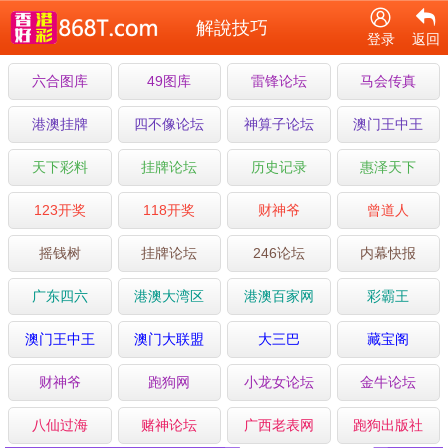
解說技巧
登录
返回
六合图库
49图库
雷锋论坛
马会传真
港澳挂牌
四不像论坛
神算子论坛
澳门王中王
天下彩料
挂牌论坛
历史记录
惠泽天下
123开奖
118开奖
财神爷
曾道人
摇钱树
挂牌论坛
246论坛
内幕快报
广东四六
港澳大湾区
港澳百家网
彩霸王
澳门王中王
澳门大联盟
大三巴
藏宝阁
财神爷
跑狗网
小龙女论坛
金牛论坛
八仙过海
赌神论坛
广西老表网
跑狗出版社