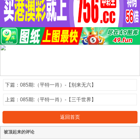
下篇：
085期:（平特一肖）-【别来无六】
上篇：
085期:（平特一肖）-【三千世界】
返回首页