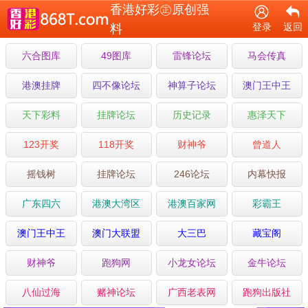
香港好彩㊣原创强
登录
返回
料
六合图库
49图库
雷锋论坛
马会传真
港澳挂牌
四不像论坛
神算子论坛
澳门王中王
天下彩料
挂牌论坛
历史记录
惠泽天下
123开奖
118开奖
财神爷
曾道人
摇钱树
挂牌论坛
246论坛
内幕快报
广东四六
港澳大湾区
港澳百家网
彩霸王
澳门王中王
澳门大联盟
大三巴
藏宝阁
财神爷
跑狗网
小龙女论坛
金牛论坛
八仙过海
赌神论坛
广西老表网
跑狗出版社